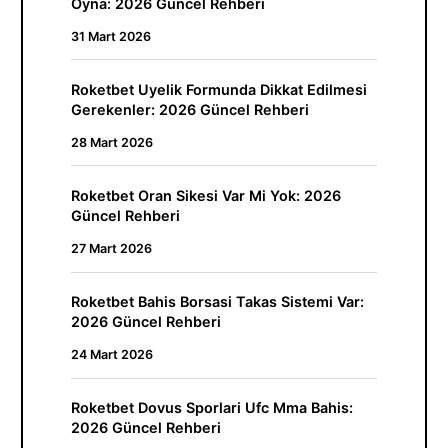
Oyna: 2026 Güncel Rehberi
31 Mart 2026
Roketbet Uyelik Formunda Dikkat Edilmesi
Gerekenler: 2026 Güncel Rehberi
28 Mart 2026
Roketbet Oran Sikesi Var Mi Yok: 2026
Güncel Rehberi
27 Mart 2026
Roketbet Bahis Borsasi Takas Sistemi Var:
2026 Güncel Rehberi
24 Mart 2026
Roketbet Dovus Sporlari Ufc Mma Bahis:
2026 Güncel Rehberi