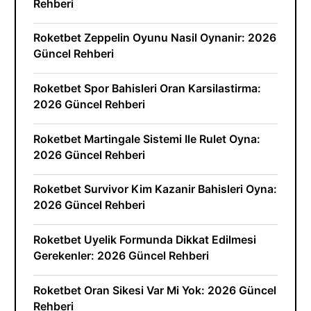
Rehberi
Roketbet Zeppelin Oyunu Nasil Oynanir: 2026
Güncel Rehberi
Roketbet Spor Bahisleri Oran Karsilastirma:
2026 Güncel Rehberi
Roketbet Martingale Sistemi Ile Rulet Oyna:
2026 Güncel Rehberi
Roketbet Survivor Kim Kazanir Bahisleri Oyna:
2026 Güncel Rehberi
Roketbet Uyelik Formunda Dikkat Edilmesi
Gerekenler: 2026 Güncel Rehberi
Roketbet Oran Sikesi Var Mi Yok: 2026 Güncel
Rehberi