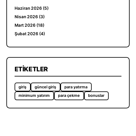
Haziran 2026 (5)
Nisan 2026 (3)
Mart 2026 (18)
Şubat 2026 (4)
ETIKETLER
giriş
güncel giriş
para yatırma
minimum yatırım
para çekme
bonuslar