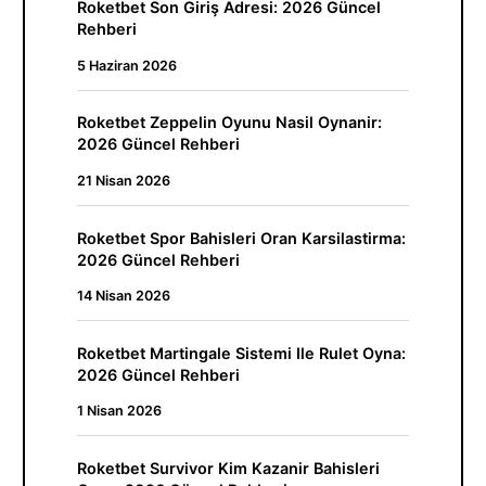
Roketbet Son Giriş Adresi: 2026 Güncel
Rehberi
5 Haziran 2026
Roketbet Zeppelin Oyunu Nasil Oynanir:
2026 Güncel Rehberi
21 Nisan 2026
Roketbet Spor Bahisleri Oran Karsilastirma:
2026 Güncel Rehberi
14 Nisan 2026
Roketbet Martingale Sistemi Ile Rulet Oyna:
2026 Güncel Rehberi
1 Nisan 2026
Roketbet Survivor Kim Kazanir Bahisleri