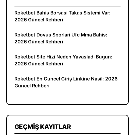
Roketbet Bahis Borsasi Takas Sistemi Var:
2026 Güncel Rehberi
Roketbet Dovus Sporlari Ufc Mma Bahis:
2026 Güncel Rehberi
Roketbet Site Hizi Neden Yavasladi Bugun:
2026 Güncel Rehberi
Roketbet En Guncel Giriş Linkine Nasil: 2026
Güncel Rehberi
GEÇMIŞ KAYITLAR