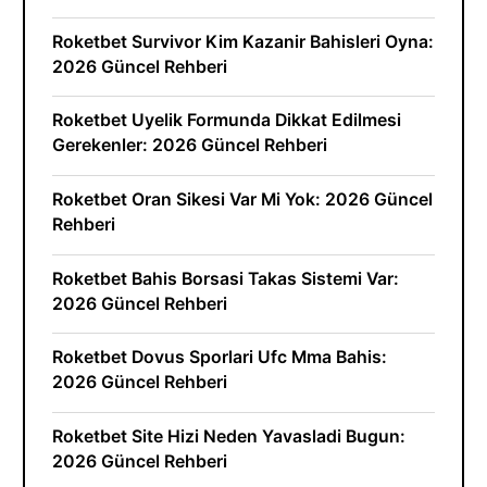
Roketbet Survivor Kim Kazanir Bahisleri Oyna:
2026 Güncel Rehberi
Roketbet Uyelik Formunda Dikkat Edilmesi
Gerekenler: 2026 Güncel Rehberi
Roketbet Oran Sikesi Var Mi Yok: 2026 Güncel
Rehberi
Roketbet Bahis Borsasi Takas Sistemi Var:
2026 Güncel Rehberi
Roketbet Dovus Sporlari Ufc Mma Bahis:
2026 Güncel Rehberi
Roketbet Site Hizi Neden Yavasladi Bugun:
2026 Güncel Rehberi