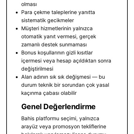
olması
Para çekme taleplerine yanıtta
sistematik gecikmeler
Müşteri hizmetlerinin yalnızca
otomatik yanıt vermesi, gerçek
zamanlı destek sunmaması
Bonus koşullarının gizli kısıtlar
içermesi veya hesap açıldıktan sonra
değiştirilmesi
Alan adının sık sık değişmesi — bu
durum teknik bir sorundan çok yasal
kaçınma çabası olabilir
Genel Değerlendirme
Bahis platformu seçimi, yalnızca
arayüz veya promosyon tekliflerine