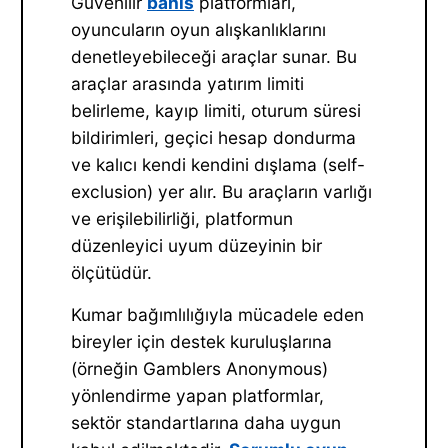
Güvenilir
bahis
platformları,
oyuncuların oyun alışkanlıklarını
denetleyebileceği araçlar sunar. Bu
araçlar arasında yatırım limiti
belirleme, kayıp limiti, oturum süresi
bildirimleri, geçici hesap dondurma
ve kalıcı kendi kendini dışlama (self-
exclusion) yer alır. Bu araçların varlığı
ve erişilebilirliği, platformun
düzenleyici uyum düzeyinin bir
ölçütüdür.
Kumar bağımlılığıyla mücadele eden
bireyler için destek kuruluşlarına
(örneğin Gamblers Anonymous)
yönlendirme yapan platformlar,
sektör standartlarına daha uygun