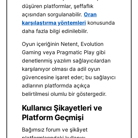
düşüren platformlar, şeffaflık
açısından sorgulanabilir.
Oran
karşılaştırma yöntemleri
konusunda
daha fazla bilgi edinilebilir.
Oyun içeriğinin Netent, Evolution
Gaming veya Pragmatic Play gibi
denetlenmiş yazılım sağlayıcılardan
karşılanıyor olması da adil oyun
güvencesine işaret eder; bu sağlayıcı
adlarının platformda açıkça
belirtilmesi olumlu bir göstergedir.
Kullanıcı Şikayetleri ve
Platform Geçmişi
Bağımsız forum ve şikâyet
platformlarındaki kullanıcı