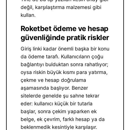
değil, karşılaştırma malzemesi gibi
kullan.
Roketbet ödeme ve hesap
güvenliğinde pratik riskler
Giriş linki kadar önemli başka bir konu
da ödeme tarafı. Kullanıcıların çoğu
bağlantıyı bulduktan sonra rahatlıyor;
oysa riskin büyük kısmı para yatırma,
çekme ve hesap doğrulama
aşamasında başlıyor. Benzer
sitelerde genelde şu sahne tekrar
eder: kullanıcı küçük bir tutarla
başlar, sonra çekim yaparken ek
belge, ek çevrim, farklı hesap ya da
beklenmedik kesintiyle karşılaşır.