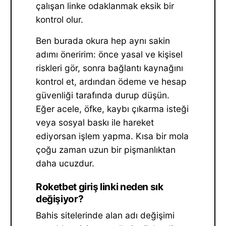
çalışan linke odaklanmak eksik bir
kontrol olur.
Ben burada okura hep aynı sakin
adımı öneririm: önce yasal ve kişisel
riskleri gör, sonra bağlantı kaynağını
kontrol et, ardından ödeme ve hesap
güvenliği tarafında durup düşün.
Eğer acele, öfke, kaybı çıkarma isteği
veya sosyal baskı ile hareket
ediyorsan işlem yapma. Kısa bir mola
çoğu zaman uzun bir pişmanlıktan
daha ucuzdur.
Roketbet giriş linki neden sık
değişiyor?
Bahis sitelerinde alan adı değişimi