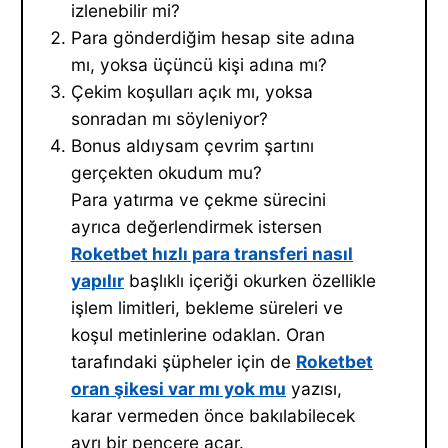
izlenebilir mi?
Para gönderdiğim hesap site adına
mı, yoksa üçüncü kişi adına mı?
Çekim koşulları açık mı, yoksa
sonradan mı söyleniyor?
Bonus aldıysam çevrim şartını
gerçekten okudum mu?
Para yatırma ve çekme sürecini
ayrıca değerlendirmek istersen
Roketbet hızlı para transferi nasıl
yapılır
başlıklı içeriği okurken özellikle
işlem limitleri, bekleme süreleri ve
koşul metinlerine odaklan. Oran
tarafındaki şüpheler için de
Roketbet
oran şikesi var mı yok mu
yazısı,
karar vermeden önce bakılabilecek
ayrı bir pencere açar.