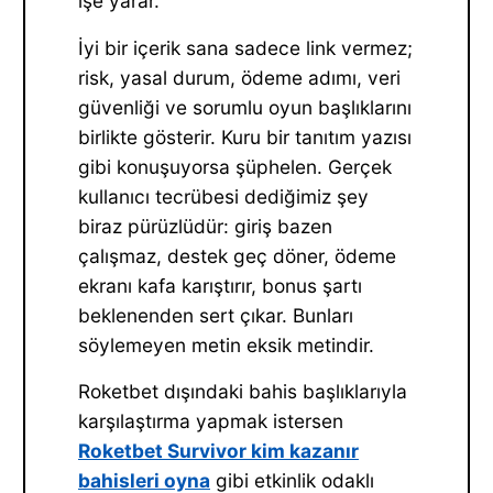
işe yarar.
İyi bir içerik sana sadece link vermez;
risk, yasal durum, ödeme adımı, veri
güvenliği ve sorumlu oyun başlıklarını
birlikte gösterir. Kuru bir tanıtım yazısı
gibi konuşuyorsa şüphelen. Gerçek
kullanıcı tecrübesi dediğimiz şey
biraz pürüzlüdür: giriş bazen
çalışmaz, destek geç döner, ödeme
ekranı kafa karıştırır, bonus şartı
beklenenden sert çıkar. Bunları
söylemeyen metin eksik metindir.
Roketbet dışındaki bahis başlıklarıyla
karşılaştırma yapmak istersen
Roketbet Survivor kim kazanır
bahisleri oyna
gibi etkinlik odaklı