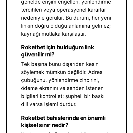
genelde erişim engelleri, yönlendirme
tercihleri veya operasyonel kararlar
nedeniyle görülür. Bu durum, her yeni
linkin doğru olduğu anlamına gelmez;
kaynağı mutlaka karşılaştır.
Roketbet için bulduğum link
güvenilir mi?
Tek başına bunu dışarıdan kesin
söylemek mümkün değildir. Adres
çubuğunu, yönlendirme zincirini,
ödeme ekranını ve senden istenen
bilgileri kontrol et; şüpheli bir baskı
dili varsa işlemi durdur.
Roketbet bahislerinde en önemli
kişisel sınır nedir?