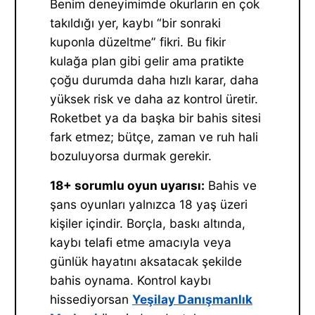
Benim deneyimimde okurların en çok
takıldığı yer, kaybı “bir sonraki
kuponla düzeltme” fikri. Bu fikir
kulağa plan gibi gelir ama pratikte
çoğu durumda daha hızlı karar, daha
yüksek risk ve daha az kontrol üretir.
Roketbet ya da başka bir bahis sitesi
fark etmez; bütçe, zaman ve ruh hali
bozuluyorsa durmak gerekir.
18+ sorumlu oyun uyarısı:
Bahis ve
şans oyunları yalnızca 18 yaş üzeri
kişiler içindir. Borçla, baskı altında,
kaybı telafi etme amacıyla veya
günlük hayatını aksatacak şekilde
bahis oynama. Kontrol kaybı
hissediyorsan
Yeşilay Danışmanlık