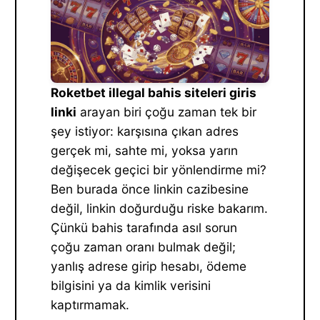
Roketbet illegal bahis siteleri giris
linki
arayan biri çoğu zaman tek bir
şey istiyor: karşısına çıkan adres
gerçek mi, sahte mi, yoksa yarın
değişecek geçici bir yönlendirme mi?
Ben burada önce linkin cazibesine
değil, linkin doğurduğu riske bakarım.
Çünkü bahis tarafında asıl sorun
çoğu zaman oranı bulmak değil;
yanlış adrese girip hesabı, ödeme
bilgisini ya da kimlik verisini
kaptırmamak.