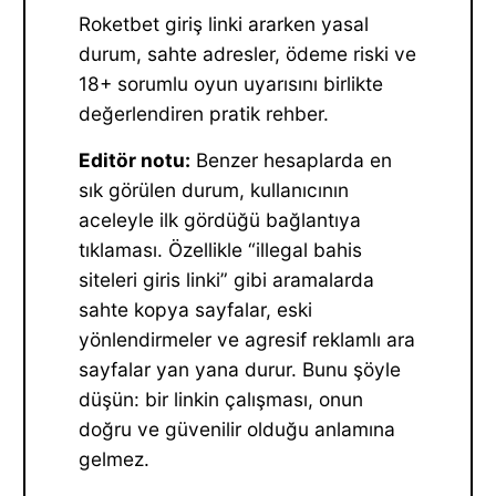
Roketbet giriş linki ararken yasal
durum, sahte adresler, ödeme riski ve
18+ sorumlu oyun uyarısını birlikte
değerlendiren pratik rehber.
Editör notu:
Benzer hesaplarda en
sık görülen durum, kullanıcının
aceleyle ilk gördüğü bağlantıya
tıklaması. Özellikle “illegal bahis
siteleri giris linki” gibi aramalarda
sahte kopya sayfalar, eski
yönlendirmeler ve agresif reklamlı ara
sayfalar yan yana durur. Bunu şöyle
düşün: bir linkin çalışması, onun
doğru ve güvenilir olduğu anlamına
gelmez.