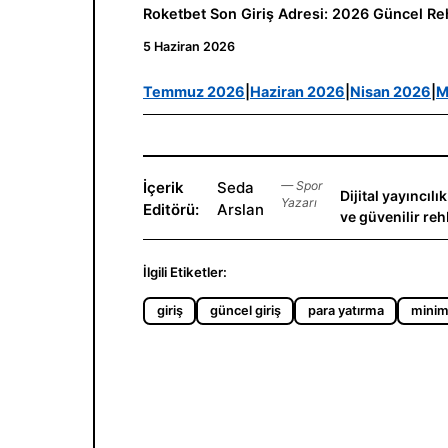
Roketbet Son Giriş Adresi: 2026 Güncel Re
5 Haziran 2026
Temmuz 2026
|
Haziran 2026
|
Nisan 2026
|
M
İçerik
Seda
— Spor
Dijital yayıncılı
Yazarı
Editörü:
Arslan
ve güvenilir reh
İlgili Etiketler:
giriş
güncel giriş
para yatırma
minim