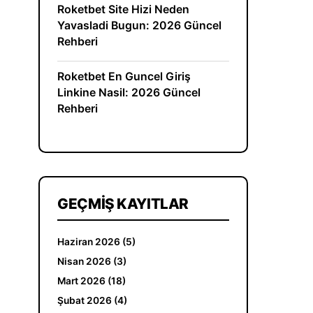
Roketbet Site Hizi Neden
Yavasladi Bugun: 2026 Güncel
Rehberi
Roketbet En Guncel Giriş
Linkine Nasil: 2026 Güncel
Rehberi
GEÇMIŞ KAYITLAR
Haziran 2026 (5)
Nisan 2026 (3)
Mart 2026 (18)
Şubat 2026 (4)