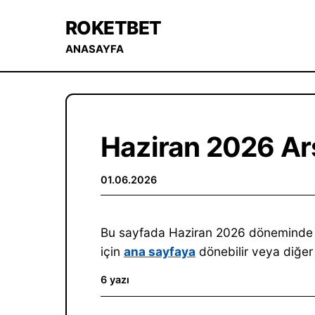
ROKETBET
ANASAYFA
Haziran 2026 Ar
01.06.2026
Bu sayfada Haziran 2026 döneminde yay
için
ana sayfaya
dönebilir veya diğer 
6 yazı