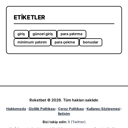
ETIKETLER
giriş
güncel giriş
para yatırma
minimum yatırım
para çekme
bonuslar
Roketbet © 2026. Tüm hakları saklıdır.
Hakkımızda
·
Gizlilik Politikası
·
Çerez Politikası
·
Kullanıcı Sözleşmesi
·
İletişim
Bizi takip edin:
X (Twitter)