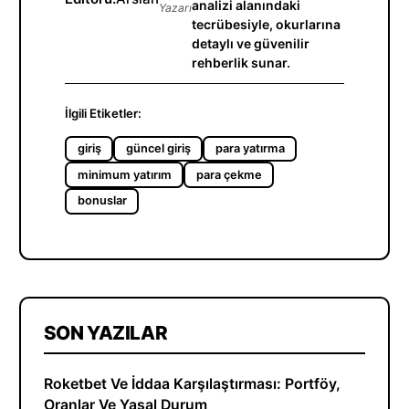
analizi alanındaki
Yazarı
tecrübesiyle, okurlarına
detaylı ve güvenilir
rehberlik sunar.
İlgili Etiketler:
giriş
güncel giriş
para yatırma
minimum yatırım
para çekme
bonuslar
SON YAZILAR
Roketbet Ve İddaa Karşılaştırması: Portföy,
Oranlar Ve Yasal Durum