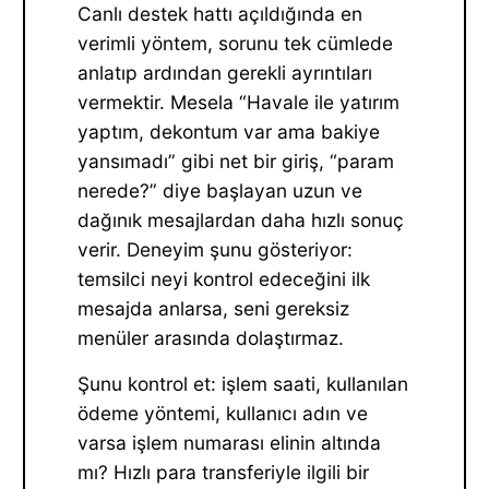
Canlı destek hattı açıldığında en
verimli yöntem, sorunu tek cümlede
anlatıp ardından gerekli ayrıntıları
vermektir. Mesela “Havale ile yatırım
yaptım, dekontum var ama bakiye
yansımadı” gibi net bir giriş, “param
nerede?” diye başlayan uzun ve
dağınık mesajlardan daha hızlı sonuç
verir. Deneyim şunu gösteriyor:
temsilci neyi kontrol edeceğini ilk
mesajda anlarsa, seni gereksiz
menüler arasında dolaştırmaz.
Şunu kontrol et: işlem saati, kullanılan
ödeme yöntemi, kullanıcı adın ve
varsa işlem numarası elinin altında
mı? Hızlı para transferiyle ilgili bir