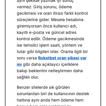
aynı şekilde yazmak iyi sonuç
vermez. Giriş sorunu, ödeme
gecikmesi ve oran itirazı farklı kontrol
süreçlerine gider. Mesela hesabına
giremiyorsan önce kullanıcı adı,
kayıtlı e-posta ve güncel adres
kontrol edilir. Ödeme gecikmesinde
ise temsilci işlem saati, yöntem ve
tutar gibi bilgileri ister. Oranla ilgili bir
soru varsa
Roketbet oran şikesi var
mı
gibi daha açıklayıcı içeriklere
bakıp beklentini netleştirmen daha
sağlıklı olur.
Benzer sitelerde sık görülen
sorunlardan biri de kullanıcının destek
hattına aynı anda hem ödeme hem