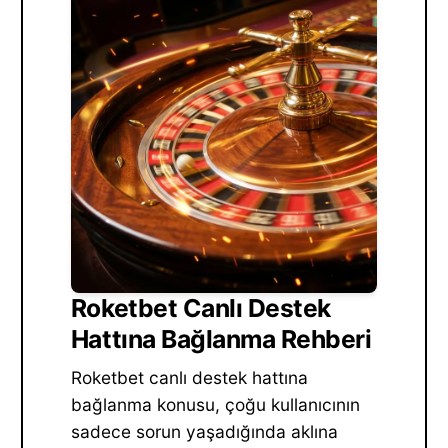
Roketbet Canlı Destek
Hattına Bağlanma Rehberi
Roketbet canlı destek hattına
bağlanma konusu, çoğu kullanıcının
sadece sorun yaşadığında aklına