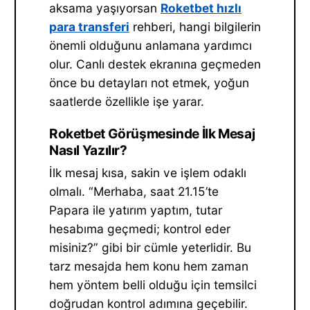
aksama yaşıyorsan
Roketbet hızlı
para transferi
rehberi, hangi bilgilerin
önemli olduğunu anlamana yardımcı
olur. Canlı destek ekranına geçmeden
önce bu detayları not etmek, yoğun
saatlerde özellikle işe yarar.
Roketbet Görüşmesinde İlk Mesaj
Nasıl Yazılır?
İlk mesaj kısa, sakin ve işlem odaklı
olmalı. “Merhaba, saat 21.15’te
Papara ile yatırım yaptım, tutar
hesabıma geçmedi; kontrol eder
misiniz?” gibi bir cümle yeterlidir. Bu
tarz mesajda hem konu hem zaman
hem yöntem belli olduğu için temsilci
doğrudan kontrol adımına geçebilir.