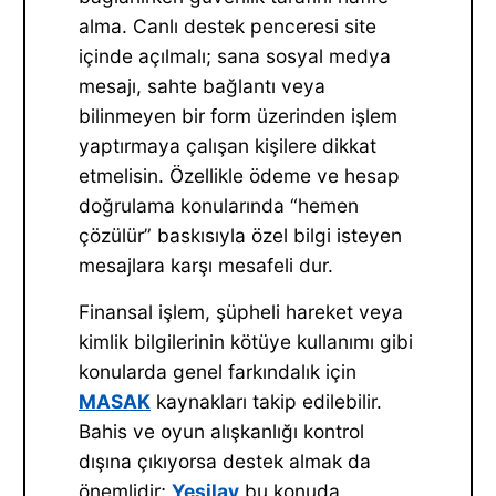
alma. Canlı destek penceresi site
içinde açılmalı; sana sosyal medya
mesajı, sahte bağlantı veya
bilinmeyen bir form üzerinden işlem
yaptırmaya çalışan kişilere dikkat
etmelisin. Özellikle ödeme ve hesap
doğrulama konularında “hemen
çözülür” baskısıyla özel bilgi isteyen
mesajlara karşı mesafeli dur.
Finansal işlem, şüpheli hareket veya
kimlik bilgilerinin kötüye kullanımı gibi
konularda genel farkındalık için
MASAK
kaynakları takip edilebilir.
Bahis ve oyun alışkanlığı kontrol
dışına çıkıyorsa destek almak da
önemlidir;
Yeşilay
bu konuda