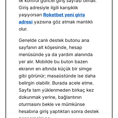
ilk kontrol güncel giriş sayfası olmalı.
Giriş adresiyle ilgili karışıklık
yaşıyorsan
Roketbet yeni giriş
adresi
yazısına göz atmak mantıklı
olur.
Genelde canlı destek butonu ana
sayfanın alt köşesinde, hesap
menüsünde ya da yardım alanında
yer alır. Mobilde bu buton bazen
ekranın en altında küçük bir simge
gibi görünür; masaüstünde ise daha
belirgin olabilir. Burada acele etme.
Sayfa tam yüklenmeden birkaç kez
dokunmak yerine, bağlantının
oturmasını bekle ve mümkünse
hesabına giriş yaptıktan sonra destek